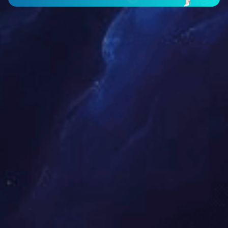
厂房设备
厂房设备