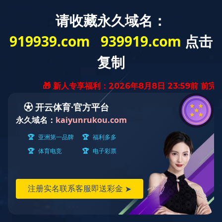
博骏
加热
设备
您的位置：
首页
>
关于博骏
> 厂房设备
关于博骏
公司简介
�
厂房设备
�
服务承诺
�